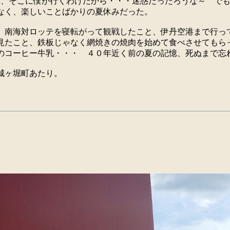
族、そこに僕が行くわけだから・・・迷惑だったろうな～ で
なく、楽しいことばかりの夏休みだった。
、南海対ロッテを寝転がって観戦したこと、伊丹空港まで行っ
見たこと、鉄板じゃなく網焼きの焼肉を始めて食べさせてもら
のコーヒー牛乳・・・ ４０年近く前の夏の記憶、死ぬまで忘
城ヶ堀町あたり。