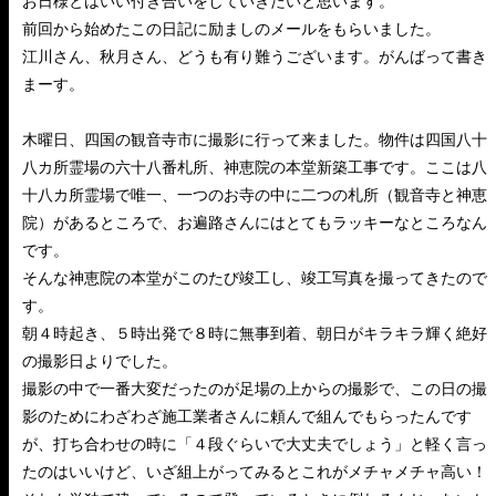
お日様とはいい付き合いをしていきたいと思います。
前回から始めたこの日記に励ましのメールをもらいました。
江川さん、秋月さん、どうも有り難うございます。がんばって書き
まーす。
木曜日、四国の観音寺市に撮影に行って来ました。物件は四国八十
八カ所霊場の六十八番札所、神恵院の本堂新築工事です。ここは八
十八カ所霊場で唯一、一つのお寺の中に二つの札所（観音寺と神恵
院）があるところで、お遍路さんにはとてもラッキーなところなん
です。
そんな神恵院の本堂がこのたび竣工し、竣工写真を撮ってきたので
す。
朝４時起き、５時出発で８時に無事到着、朝日がキラキラ輝く絶好
の撮影日よりでした。
撮影の中で一番大変だったのが足場の上からの撮影で、この日の撮
影のためにわざわざ施工業者さんに頼んで組んでもらったんです
が、打ち合わせの時に「４段ぐらいで大丈夫でしょう」と軽く言っ
たのはいいけど、いざ組上がってみるとこれがメチャメチャ高い！