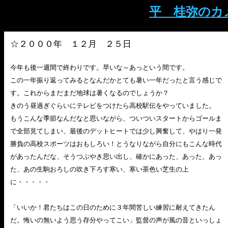
平 桂弥のカ
☆２０００年 １２月 ２５日
今年も後一週間で終わりです。早いな～あっという間です。
この一年振り返ってみるとなんだかとても暑い一年だったと言う感じで
す。これからまだまだ地球は暑くなるのでしょうか？
きのう昼過ぎぐらいにテレビをつけたら高校駅伝をやっていました。
もうこんな季節なんだなと思いながら、ついついスタートからゴールま
で全部見てしまい、最後のデットヒートでは少し興奮して、やはり一発
勝負の高校スポーツはおもしろい！とうなりながら自分にもこんな時代
があったんだな、そうつぶやき思い出し、確かにあった、あった、あっ
た、あの生駒おろしの吹き下ろす寒い、寒い茶色い芝生の上
に・・・・・
「いいか！君たちはこの日のために３年間苦しい練習に耐えてきたん
だ。悔いの無いよう思う存分やってこい」監督の声が風の音といっしょ