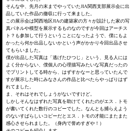
そんな中、先月の末までやっていたJIA関西支部展示会に出
品していた作品の撤収に行って来ました。
この展示会は関西地区JIAの建築家の方々が設計した家の写
真パネルや模型を展示するものなのですが今回はアーチス
ト？も参加して行うということになったようで、僕にもよ
かったら何か出品しないかという声がかかり今回出品させ
てもらいました。
僕が出品した写真は「逃げたひつじ」という、見る人には
よく分からない、僕個人の心理描写みたいな写真だったの
でプリントしてる時から、はずすかなーと思っていたんで
すが展示した時にみなさんの作品と比べたらやっぱりはず
れてました。
ま、それはそれでしょうがないですけど。
しかしそんなはずれた写真を助けてくれたのがエス．トモ
が書いてくれた数行のコピーでした。なんとも捕らえよう
のないすばらしいコピーだとエス．トモの才能にまたまた
感心させられました。（身内で誉めすぎや！）
そのコピーを紹介します。