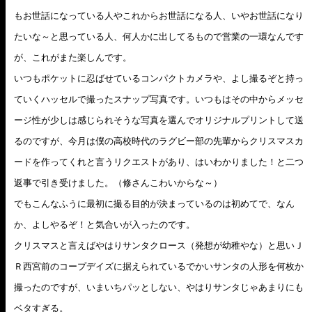
もお世話になっている人やこれからお世話になる人、いやお世話になり
たいな～と思っている人、何人かに出してるもので営業の一環なんです
が、これがまた楽しんです。
いつもポケットに忍ばせているコンパクトカメラや、よし撮るぞと持っ
ていくハッセルで撮ったスナップ写真です。いつもはその中からメッセ
ージ性が少しは感じられそうな写真を選んでオリジナルプリントして送
るのですが、今月は僕の高校時代のラグビー部の先輩からクリスマスカ
ードを作ってくれと言うリクエストがあり、はいわかりました！と二つ
返事で引き受けました。（修さんこわいからな～）
でもこんなふうに最初に撮る目的が決まっているのは初めてで、なん
か、よしやるぞ！と気合いが入ったのです。
クリスマスと言えばやはりサンタクロース（発想が幼稚やな）と思いＪ
Ｒ西宮前のコープデイズに据えられているでかいサンタの人形を何枚か
撮ったのですが、いまいちパッとしない、やはりサンタじゃあまりにも
ベタすぎる。