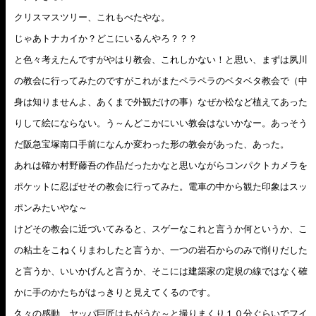
クリスマスツリー、これもべたやな。
じゃあトナカイか？どこにいるんやろ？？？
と色々考えたんですがやはり教会、これしかない！と思い、まずは夙川
の教会に行ってみたのですがこれがまたペラペラのベタベタ教会で（中
身は知りませんよ、あくまで外観だけの事）なぜか松など植えてあった
りして絵にならない。う～んどこかにいい教会はないかなー。あっそう
だ阪急宝塚南口手前になんか変わった形の教会があった、あった。
あれは確か村野藤吾の作品だったかなと思いながらコンパクトカメラを
ポケットに忍ばせその教会に行ってみた。電車の中から観た印象はスッ
ポンみたいやな～
けどその教会に近づいてみると、スゲーなこれと言うか何というか、こ
の粘土をこねくりまわしたと言うか、一つの岩石からのみで削りだした
と言うか、いいかげんと言うか、そこには建築家の定規の線ではなく確
かに手のかたちがはっきりと見えてくるのです。
久々の感動、ヤッパ巨匠はちがうな～と撮りまくり１０分ぐらいでフイ