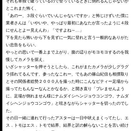
それも単独で建っているので登っているときに倒れるんじゃないか
とこれまた怖く、
「あのー、３段ぐらいでいんじゃないですか」と怖じけずいた僕に
業者さんは「いやいや、やっぱり最初にあなたが言ったように４段
にせんとよー見えんわ」「ですよね～…」
下を見たら怖いから下を見ずに一気に登れと言う一般的なありがた
い忠告をもらい、
やっとの思いで一番上まで上がり、腹の辺りがモヨモヨするのを我
慢してカメラを据え、
いざシャッターを押そうとしたら、これがまたカメラが少しグラグ
ラ揺れてるんです、参ったなこれー、でもあの篠山紀信も相撲取り
とその関係者総勢２０００人を撮った時にこんなビティー足場から
撮ってたもんなーなんとかなるか、と開き直り「ブレませんよう
に、足場が倒れません様にナムダイシヘンジョウコンゴウ、ナムダ
イシヘンジョウコンゴウ」と呟きながらシャッターを切ったのでし
た。
その日一緒に連れて行ったアスターは一日中吠えまくってたし、エ
ス．トモはエス．トモで結界、結界と訳の解らないことを言い続け