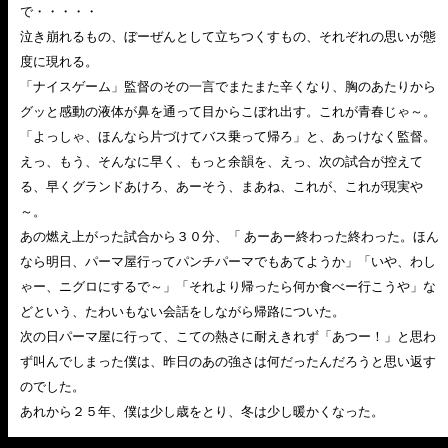
で・・・・・
泣き崩れるもの、ぼーぜんとして立ちつくすもの、それぞれの思いが態
度に現れる。
「ナイスゲーム」監督のその一言でまたまた辛くなり、胸のあたりから
グッと感動の液体が鼻を通って目からこぼれ出す。これが青春じゃ～。
「よっしゃ、ほんなら片づけてバス乗って帰ろ」と、あっけなく監督。
えっ、もう、そんなに早く、もっと余韻を、えっ、次の試合が控えて
る、早くグランドあけろ、あーそう、まあね、これが、これが現実や
～。
あの燃え上がった試合から３０分、「 あーあー終わった終わった。ほん
なら明日、パーマ屋行ってパンチパーマでもあてようか」「いや、わし
ゃー、ニグロにするで～」「それより帰ったら何か食べー行こうや」な
どという、たわいもない会話をしながら帰路についた。
次の日パーマ屋に行って、こての熱さに耐えきれず「あつー！」と思わ
ず叫んでしまった僕は、昨日のあの強さは何だったんだろうと思い返す
のでした。
あれから２５年、僕は少し歳をとり、冬は少し暖かくなった。