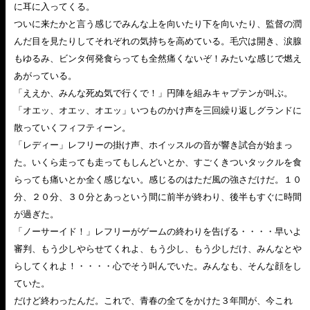
に耳に入ってくる。
ついに来たかと言う感じでみんな上を向いたり下を向いたり、監督の潤
んだ目を見たりしてそれぞれの気持ちを高めている。毛穴は開き、涙腺
もゆるみ、ビンタ何発食らっても全然痛くないぞ！みたいな感じで燃え
あがっている。
「ええか、みんな死ぬ気で行くで！」円陣を組みキャプテンが叫ぶ。
「オエッ、オエッ、オエッ」いつものかけ声を三回繰り返しグランドに
散っていくフィフティーン。
「レディー」レフリーの掛け声、ホイッスルの音が響き試合が始まっ
た。いくら走っても走ってもしんどいとか、すごくきついタックルを食
らっても痛いとか全く感じない。感じるのはただ風の強さだけだ。１０
分、２０分、３０分とあっという間に前半が終わり、後半もすぐに時間
が過ぎた。
「ノーサーイド！」レフリーがゲームの終わりを告げる・・・・早いよ
審判、もう少しやらせてくれよ、もう少し、もう少しだけ、みんなとや
らしてくれよ！・・・・心でそう叫んでいた。みんなも、そんな顔をし
ていた。
だけど終わったんだ。これで、青春の全てをかけた３年間が、今これ