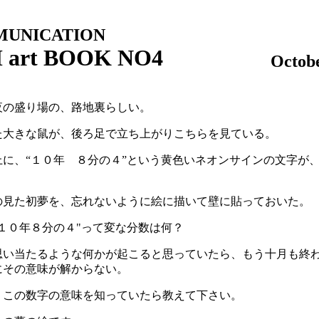
UNICATION
 art BOOK NO4
Octob
夜の盛り場の、路地裏らしい。
た大きな鼠が、後ろ足で立ち上がりこちらを見ている。
上に、“１０年 ８分の４”という黄色いネオンサインの文字が
の見た初夢を、忘れないように絵に描いて壁に貼っておいた。
１０年８分の４"って変な分数は何？
思い当たるような何かが起こると思っていたら、もう十月も終
にその意味が解からない。
、この数字の意味を知っていたら教えて下さい。