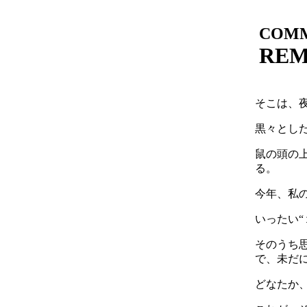
COMM
REM
そこは、
黒々とし
鼠の頭の
る。
今年、私
いったい“
そのうち
で、未だ
どなたか